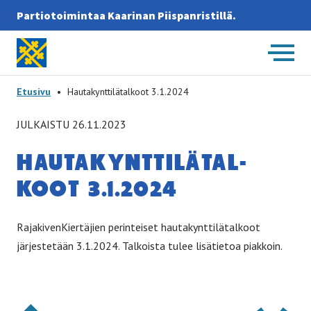
Partiotoimintaa Kaarinan Piispanristillä.
Etusivulle
-
Etusivu
•
Hautakynttilätalkoot 3.1.2024
JULKAISTU 26.11.2023
HAU­TA­KYNT­TI­LÄ­TAL­
KOOT 3.1.2024
RajakivenKiertäjien perinteiset hautakynttilätalkoot
järjestetään 3.1.2024. Talkoista tulee lisätietoa piakkoin.