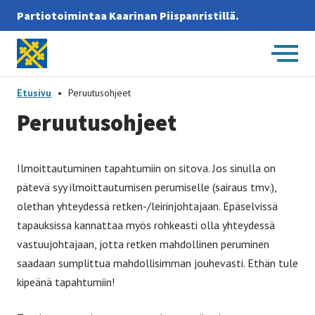
Partiotoimintaa Kaarinan Piispanristillä.
Etusivulle
-
Etusivu
•
Peruutusohjeet
Pe­ruu­tus­oh­jeet
Ilmoittautuminen tapahtumiin on sitova. Jos sinulla on
pätevä syy ilmoittautumisen perumiselle (sairaus tmv.),
olethan yhteydessä retken-/leirinjohtajaan. Epäselvissä
tapauksissa kannattaa myös rohkeasti olla yhteydessä
vastuujohtajaan, jotta retken mahdollinen peruminen
saadaan sumplittua mahdollisimman jouhevasti. Ethän tule
kipeänä tapahtumiin!