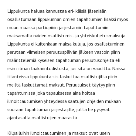
Lippukunta haluaa kannustaa eri-ikäisiä jäseniään
osallistumaan lippukunnan omien tapahtumien lisäksi myös
muun muassa partiopiirin järjestämiin tapahtumiin
maksamalla näiden osallistumis- ja yhteiskuljetusmaksuja.
Lippukunta ei kuitenkaan maksa kuluja, jos osallistuminen
perutaan viimeisen peruutuspäivän jälkeen vastoin piirin
määrittelemiä kyseisen tapahtuman peruutusohjeita eli
esim. ilman lääkärintodistusta, jos sitä on vaadittu. Näissä
tilanteissa lippukunta siis laskuttaa osallistujilta piirin
meiltä laskuttamat maksut. Peruutukset täytyy piirin
tapahtumissa joka tapauksessa aina hoitaa
ilmoittautumisen yhteydessä saatujen ohjeiden mukaan
suoraan tapahtuman järjestäjille, jotta he pysyvät
ajantasalla osallistujien määrästä.
Kilpailuihin ilmoittautuminen ja maksut ovat usein