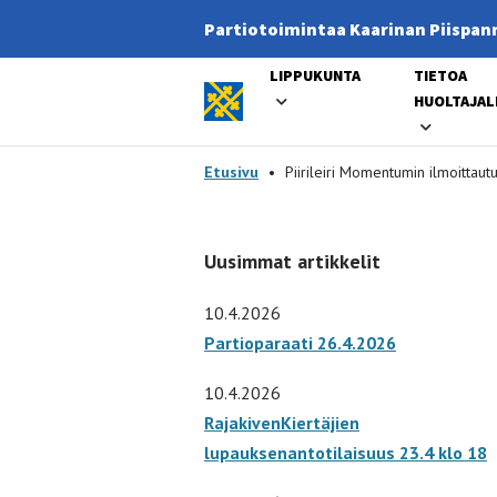
Partiotoimintaa Kaarinan Piispanri
LIPPUKUNTA
TIETOA
Etusivulle
HUOLTAJAL
-
Etusivu
•
Piirileiri Momentumin ilmoittaut
Uusimmat artikkelit
10.4.2026
Partioparaati 26.4.2026
10.4.2026
RajakivenKiertäjien
lupauksenantotilaisuus 23.4 klo 18