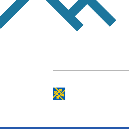
Etusivulle
-