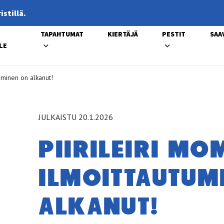
stillä.
TAPAHTUMAT
KIERTÄJÄ
PESTIT
SAA
LE
uminen on alkanut!
JULKAISTU 20.1.2026
PII­RI­LEI­RI MO
IL­MOIT­TAU­TU­
AL­KA­NUT!