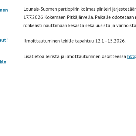
Lounais-Suomen partiopiirin kolmas piirileiri järjestetä
inen
17.7.2026 Kokemäen Pitkäjärvellä. Paikalle odotetaan n
rohkeasti nauttimaan kesästä sekä uusista ja vanhoista 
nut!
Ilmoittautuminen leirille tapahtuu 12.1–15.2026.
Lisätietoa leiristä ja ilmottautuminen osoitteessa
htt
klo