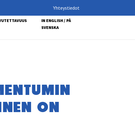
Yhteystiedot
VUTETTAVUUS
IN ENGLISH / PÅ
SVENSKA
­MEN­TU­MIN
MI­NEN ON