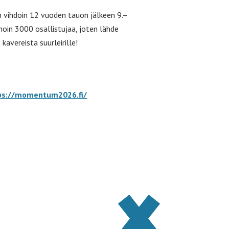
än vihdoin 12 vuoden tauon jälkeen 9.–
oin 3000 osallistujaa, joten lähde
kavereista suurleirille!
ps://momentum2026.fi/