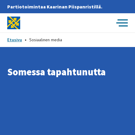
Partiotoimintaa Kaarinan Piispanristillä.
Etusivulle -
Etusivu
•
Sosiaalinen media
So­mes­sa ta­pah­tu­nut­ta